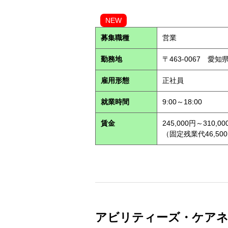
NEW
募集職種
営業
勤務地
〒463-0067 愛知
雇用形態
正社員
就業時間
9:00～18:00
賃金
245,000円～310,00
（固定残業代46,500
アビリティーズ・ケアネット