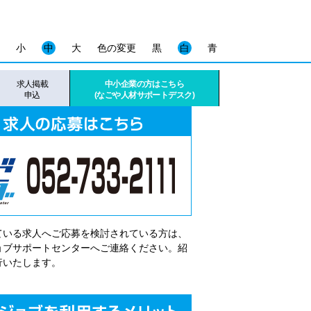
小
中
大
色の変更
黒
白
青
求人掲載
中小企業の方はこちら
申込
(なごや人材サポートデスク)
ている求人へご応募を検討されている方は、
゙ョブサポートセンターへご連絡ください。紹
行いたします。