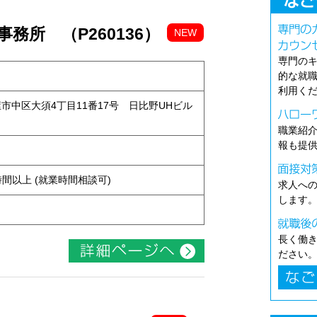
務所 （P260136）
NEW
専門の
的な就
利用く
古屋市中区大須4丁目11番17号 日比野UHビル
職業紹
報も提
ト
ち4時間以上 (就業時間相談可)
求人へ
します
長く働
ださい