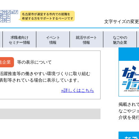
文字サイズの変更
求職者向け
イベント
就活サポート
なごやの
セミナー情報
情報
情報
魅力企業
進企業
等の表示について
活躍推進等の働きやすい環境づくりに取り組む
表彰等されている場合に表示しています。
»詳しくはこちら
掲載され
なごやシ
介状を発