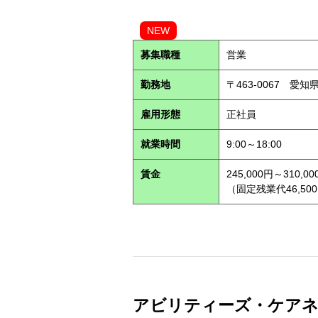
NEW
募集職種
営業
勤務地
〒463-0067 愛知
雇用形態
正社員
就業時間
9:00～18:00
賃金
245,000円～310,00
（固定残業代46,500
アビリティーズ・ケアネット