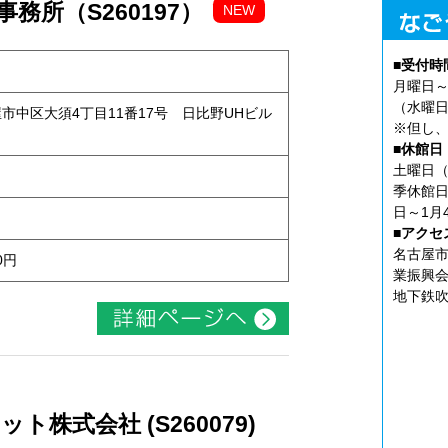
務所（S260197）
NEW
■受付時
月曜日～
（水曜日
古屋市中区大須4丁目11番17号 日比野UHビル
※但し、
■休館日
土曜日（
季休館日
日～1月
■アクセ
名古屋市
0円
業振興会
地下鉄吹
株式会社 (S260079)