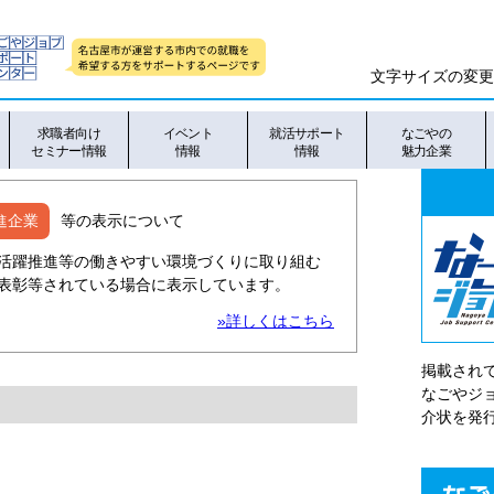
文字サイズの変更
求職者向け
イベント
就活サポート
なごやの
セミナー情報
情報
情報
魅力企業
進企業
等の表示について
活躍推進等の働きやすい環境づくりに取り組む
表彰等されている場合に表示しています。
»詳しくはこちら
掲載され
なごやシ
介状を発