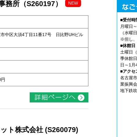
務所（S260197）
NEW
■受付時
月曜日～
（水曜日
古屋市中区大須4丁目11番17号 日比野UHビル
※但し、
■休館日
土曜日（
季休館日
日～1月
■アクセ
名古屋市
0円
業振興会
地下鉄吹
株式会社 (S260079)