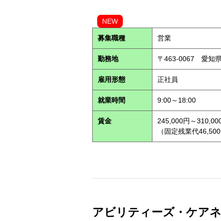
NEW
募集職種
営業
勤務地
〒463-0067 愛知
雇用形態
正社員
就業時間
9:00～18:00
賃金
245,000円～310,00
（固定残業代46,500
アビリティーズ・ケアネット