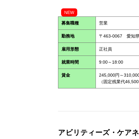
NEW
募集職種
営業
勤務地
〒463-0067 愛知
雇用形態
正社員
就業時間
9:00～18:00
賃金
245,000円～310,00
（固定残業代46,500
アビリティーズ・ケアネット