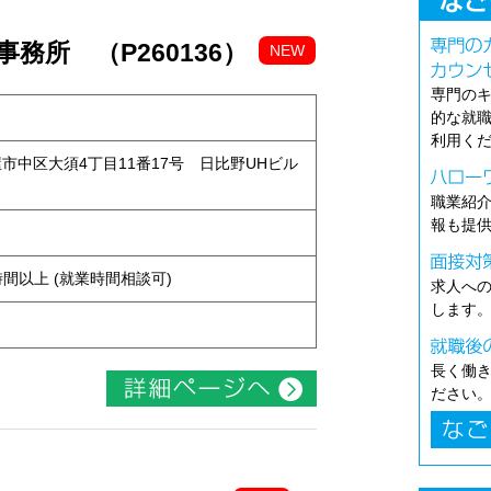
務所 （P260136）
NEW
専門の
的な就
利用く
古屋市中区大須4丁目11番17号 日比野UHビル
職業紹
報も提
ト
ち4時間以上 (就業時間相談可)
求人へ
します
長く働
ださい