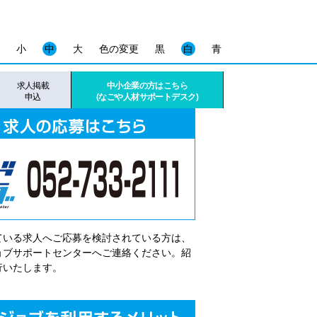
小
中
大
色の変更
黒
白
青
求人掲載
中小企業の方はこちら
申込
(なごや人材サポートデスク)
ている求人へご応募を検討されている方は、
゙ョブサポートセンターへご連絡ください。紹
行いたします。