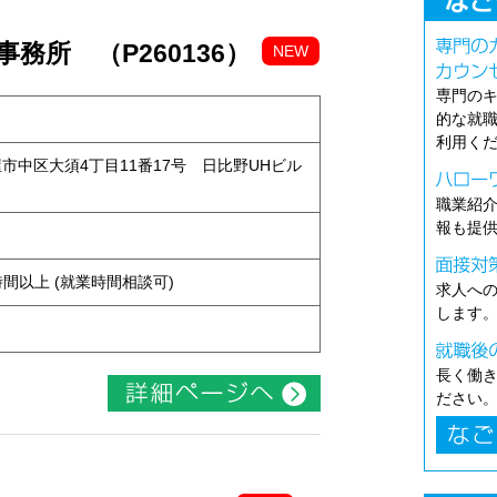
務所 （P260136）
NEW
専門の
的な就
利用く
古屋市中区大須4丁目11番17号 日比野UHビル
職業紹
報も提
ト
ち4時間以上 (就業時間相談可)
求人へ
します
長く働
ださい