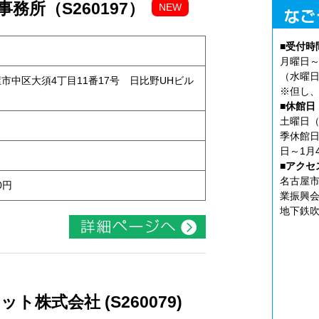
務所（S260197）
NEW
■受付時
月曜日～
（水曜日
古屋市中区大須4丁目11番17号 日比野UHビル
※但し、
■休館日
土曜日（
季休館日
日～1月
■アクセ
名古屋市
0円
業振興会
地下鉄吹
株式会社 (S260079)