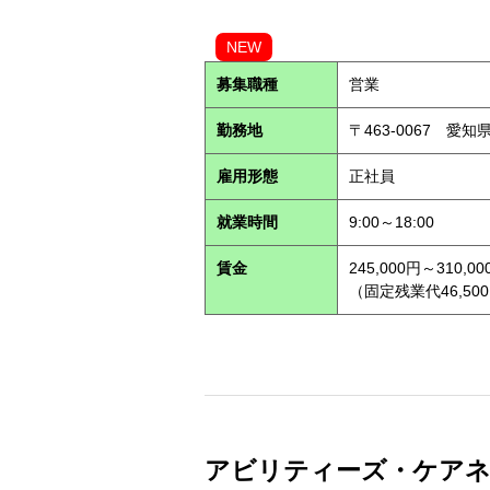
NEW
募集職種
営業
勤務地
〒463-0067 愛知
雇用形態
正社員
就業時間
9:00～18:00
賃金
245,000円～310,00
（固定残業代46,500
アビリティーズ・ケアネット