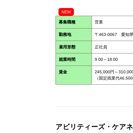
NEW
募集職種
営業
勤務地
〒463-0067 愛知
雇用形態
正社員
就業時間
9:00～18:00
賃金
245,000円～310,00
（固定残業代46,500
アビリティーズ・ケアネット