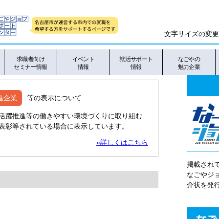
文字サイズの変更
求職者向け
イベント
就活サポート
なごやの
セミナー情報
情報
情報
魅力企業
進企業
等の表示について
活躍推進等の働きやすい環境づくりに取り組む
表彰等されている場合に表示しています。
»詳しくはこちら
掲載され
なごやシ
介状を発