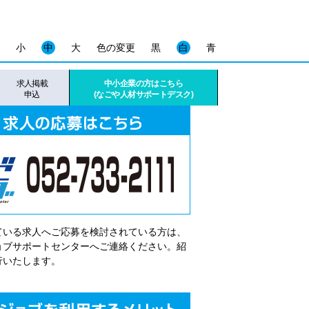
小
中
大
色の変更
黒
白
青
求人掲載
中小企業の方はこちら
申込
(なごや人材サポートデスク)
ている求人へご応募を検討されている方は、
゙ョブサポートセンターへご連絡ください。紹
行いたします。