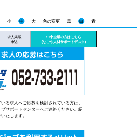
小
中
大
色の変更
黒
白
青
求人掲載
中小企業の方はこちら
申込
(なごや人材サポートデスク)
ている求人へご応募を検討されている方は、
゙ョブサポートセンターへご連絡ください。紹
行いたします。