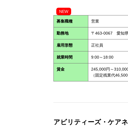
NEW
募集職種
営業
勤務地
〒463-0067 愛知
雇用形態
正社員
就業時間
9:00～18:00
賃金
245,000円～310,00
（固定残業代46,500
アビリティーズ・ケアネット