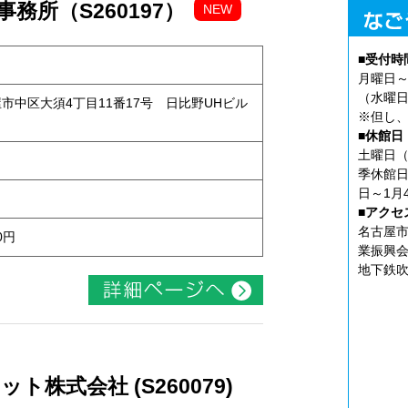
務所（S260197）
NEW
■受付時
月曜日～
（水曜日
古屋市中区大須4丁目11番17号 日比野UHビル
※但し、
■休館日
土曜日（
季休館日
日～1月
■アクセ
名古屋市
0円
業振興会
地下鉄吹
株式会社 (S260079)