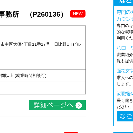
務所 （P260136）
NEW
専門の
的な就
利用く
古屋市中区大須4丁目11番17号 日比野UHビル
職業紹
報も提
ト
ち4時間以上 (就業時間相談可)
求人へ
します
長く働
ださい