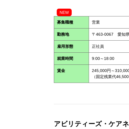
NEW
募集職種
営業
勤務地
〒463-0067 愛知
雇用形態
正社員
就業時間
9:00～18:00
賃金
245,000円～310,00
（固定残業代46,500
アビリティーズ・ケアネット