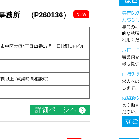
務所 （P260136）
NEW
専門の
的な就
利用く
古屋市中区大須4丁目11番17号 日比野UHビル
職業紹
報も提
ト
ち4時間以上 (就業時間相談可)
求人へ
します
長く働
ださい