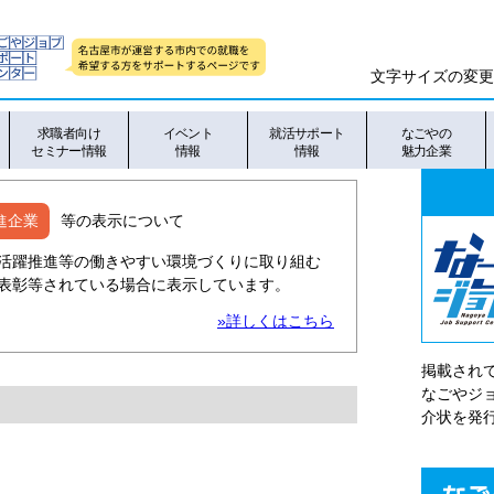
文字サイズの変更
求職者向け
イベント
就活サポート
なごやの
セミナー情報
情報
情報
魅力企業
進企業
等の表示について
活躍推進等の働きやすい環境づくりに取り組む
表彰等されている場合に表示しています。
»詳しくはこちら
掲載され
なごやシ
介状を発