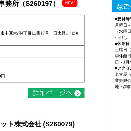
務所（S260197）
NEW
■受付時
月曜日～
（水曜日
古屋市中区大須4丁目11番17号 日比野UHビル
※但し、
■休館日
土曜日（
季休館日
日～1月
■アクセ
名古屋市
0円
業振興会
地下鉄吹
株式会社 (S260079)