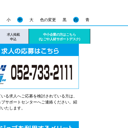
小
中
大
色の変更
黒
白
青
求人掲載
中小企業の方はこちら
申込
(なごや人材サポートデスク)
ている求人へご応募を検討されている方は、
゙ョブサポートセンターへご連絡ください。紹
行いたします。