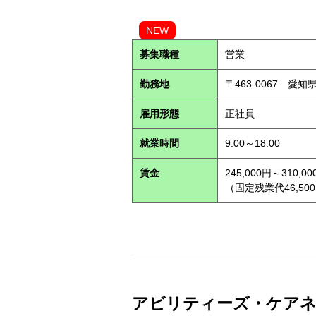
NEW
募集職種
営業
勤務地
〒463-0067 愛知
雇用形態
正社員
就業時間
9:00～18:00
賃金
245,000円～310,00
（固定残業代46,500
アビリティーズ・ケアネット