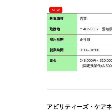
NEW
募集職種
営業
勤務地
〒463-0067 愛知
雇用形態
正社員
就業時間
9:00～18:00
賃金
245,000円～310,00
（固定残業代46,500
アビリティーズ・ケアネット