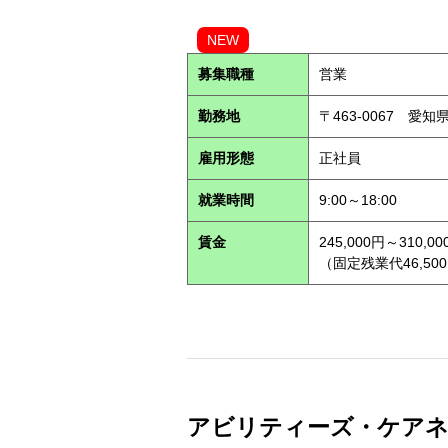
NEW
募集職種
営業
勤務地
〒463-0067 愛知
雇用形態
正社員
就業時間
9:00～18:00
賃金
245,000円～310,00
（固定残業代46,500
アビリティーズ・ケアネット