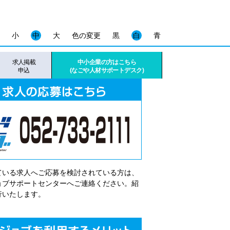
小
中
大
色の変更
黒
白
青
求人掲載
中小企業の方はこちら
申込
(なごや人材サポートデスク)
ている求人へご応募を検討されている方は、
゙ョブサポートセンターへご連絡ください。紹
行いたします。