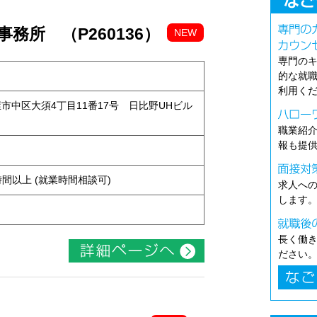
務所 （P260136）
NEW
専門の
的な就
利用く
古屋市中区大須4丁目11番17号 日比野UHビル
職業紹
報も提
ト
ち4時間以上 (就業時間相談可)
求人へ
します
長く働
ださい