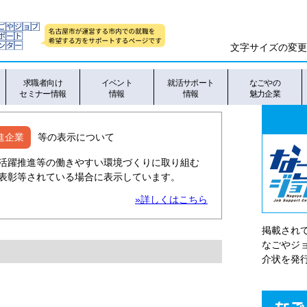
文字サイズの変更
求職者向け
イベント
就活サポート
なごやの
セミナー情報
情報
情報
魅力企業
進企業
等の表示について
活躍推進等の働きやすい環境づくりに取り組む
表彰等されている場合に表示しています。
»詳しくはこちら
掲載され
なごやシ
介状を発