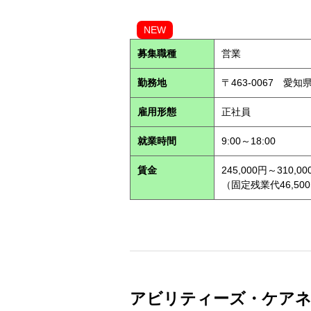
NEW
募集職種
営業
勤務地
〒463-0067 愛知
雇用形態
正社員
就業時間
9:00～18:00
賃金
245,000円～310,00
（固定残業代46,500
アビリティーズ・ケアネット