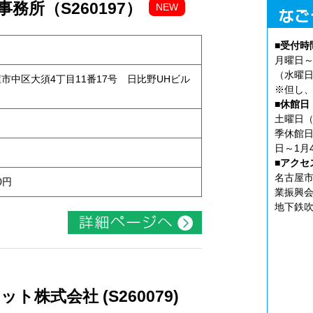
務所（S260197）
NEW
■受付時
月曜日～
（水曜日
古屋市中区大須4丁目11番17号 日比野UHビル
※但し、
■休館日
土曜日（
季休館日
日～1月
■アクセ
名古屋市
0円
業振興会
地下鉄吹
株式会社 (S260079)