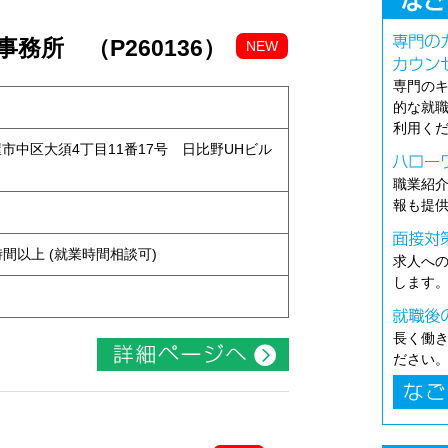
務所 （P260136）
NEW
専門の
的な就
利用く
古屋市中区大須4丁目11番17号 日比野UHビル
職業紹
報も提
ト
ち4時間以上 (就業時間相談可)
求人へ
します
長く働
ださい