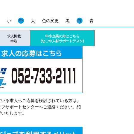
小
中
大
色の変更
黒
白
青
求人掲載
中小企業の方はこちら
申込
(なごや人材サポートデスク)
ている求人へご応募を検討されている方は、
゙ョブサポートセンターへご連絡ください。紹
行いたします。