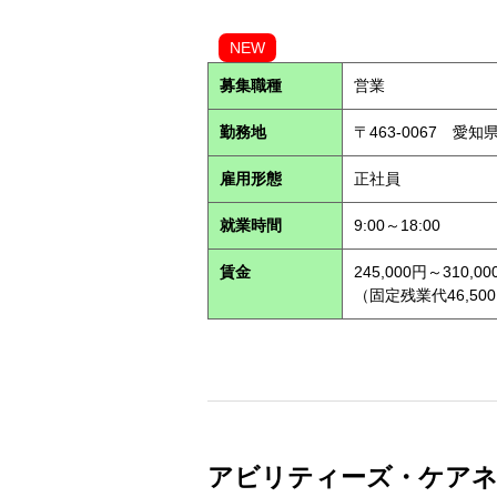
NEW
募集職種
営業
勤務地
〒463-0067 愛知
雇用形態
正社員
就業時間
9:00～18:00
賃金
245,000円～310,00
（固定残業代46,500
アビリティーズ・ケアネット