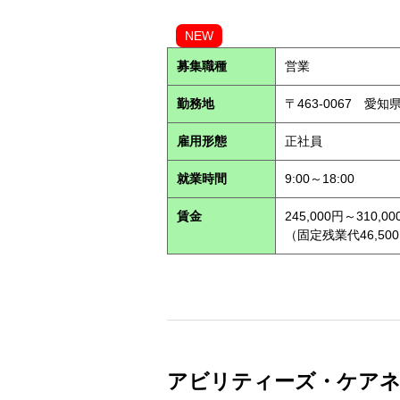
NEW
募集職種
営業
勤務地
〒463-0067 愛知
雇用形態
正社員
就業時間
9:00～18:00
賃金
245,000円～310,00
（固定残業代46,500
アビリティーズ・ケアネット