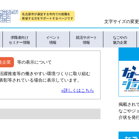
文字サイズの変更
求職者向け
イベント
就活サポート
なごやの
セミナー情報
情報
情報
魅力企業
進企業
等の表示について
活躍推進等の働きやすい環境づくりに取り組む
表彰等されている場合に表示しています。
»詳しくはこちら
掲載され
なごやシ
介状を発