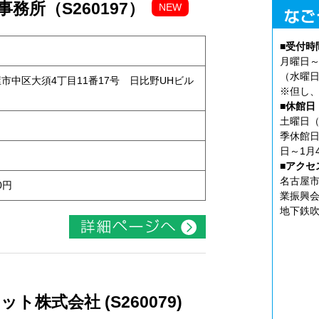
務所（S260197）
NEW
■受付時
月曜日～
（水曜日
古屋市中区大須4丁目11番17号 日比野UHビル
※但し、
■休館日
土曜日（
季休館日
日～1月
■アクセ
名古屋市
0円
業振興会
地下鉄吹
株式会社 (S260079)