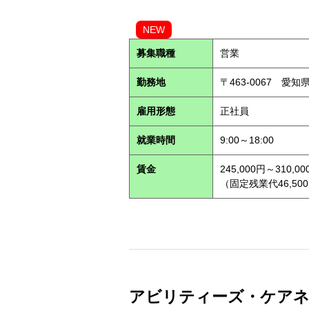
NEW
募集職種
営業
勤務地
〒463-0067 愛知
雇用形態
正社員
就業時間
9:00～18:00
賃金
245,000円～310,00
（固定残業代46,500
アビリティーズ・ケアネット