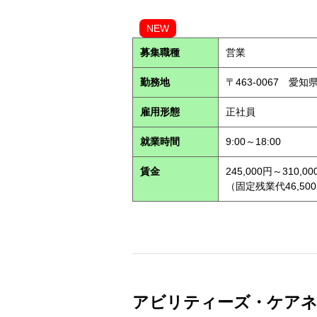
NEW
募集職種
営業
勤務地
〒463-0067 愛知
雇用形態
正社員
就業時間
9:00～18:00
賃金
245,000円～310,00
（固定残業代46,500
アビリティーズ・ケアネット