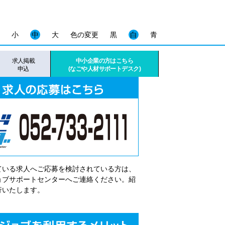
小
中
大
色の変更
黒
白
青
求人掲載
中小企業の方はこちら
申込
(なごや人材サポートデスク)
ている求人へご応募を検討されている方は、
゙ョブサポートセンターへご連絡ください。紹
行いたします。