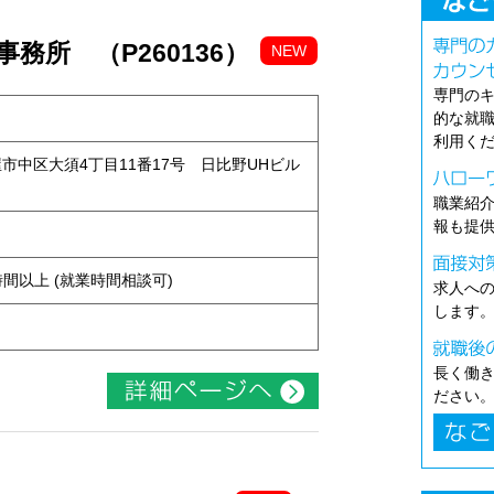
務所 （P260136）
NEW
専門の
的な就
利用く
古屋市中区大須4丁目11番17号 日比野UHビル
職業紹
報も提
ト
ち4時間以上 (就業時間相談可)
求人へ
します
長く働
ださい