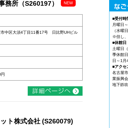
務所（S260197）
NEW
■受付時
月曜日～
（水曜日
古屋市中区大須4丁目11番17号 日比野UHビル
※但し、
■休館日
土曜日（
季休館日
日～1月
■アクセ
名古屋市
0円
業振興会
地下鉄吹
株式会社 (S260079)