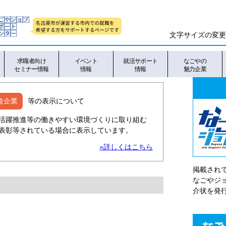
文字サイズの変更
求職者向け
イベント
就活サポート
なごやの
セミナー情報
情報
情報
魅力企業
進企業
等の表示について
活躍推進等の働きやすい環境づくりに取り組む
表彰等されている場合に表示しています。
»詳しくはこちら
掲載され
なごやシ
介状を発