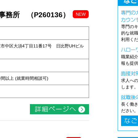
務所 （P260136）
NEW
専門の
的な就
利用く
古屋市中区大須4丁目11番17号 日比野UHビル
職業紹
報も提
ト
ち4時間以上 (就業時間相談可)
求人へ
します
長く働
ださい