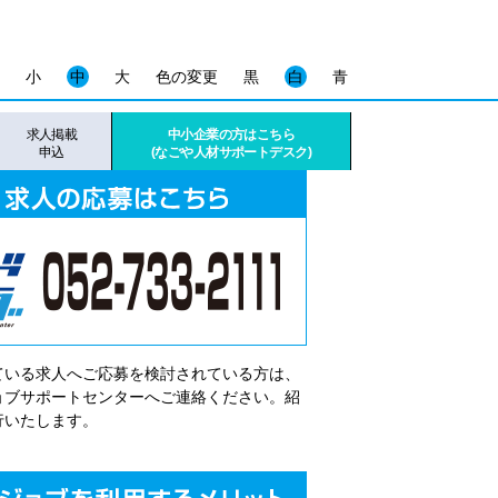
小
中
大
色の変更
黒
白
青
求人掲載
中小企業の方はこちら
申込
(なごや人材サポートデスク)
ている求人へご応募を検討されている方は、
゙ョブサポートセンターへご連絡ください。紹
行いたします。