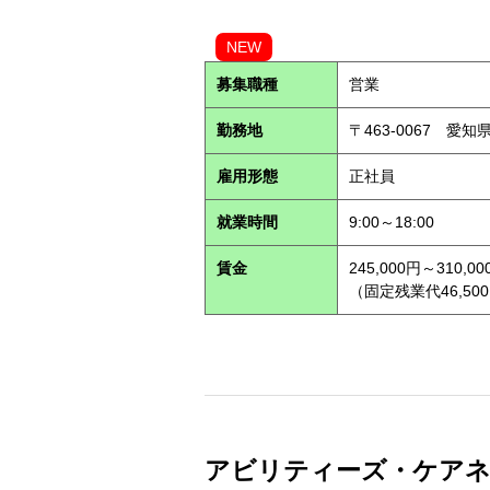
NEW
募集職種
営業
勤務地
〒463-0067 愛知
雇用形態
正社員
就業時間
9:00～18:00
賃金
245,000円～310,00
（固定残業代46,500
アビリティーズ・ケアネット