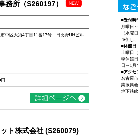
務所（S260197）
NEW
■受付時
月曜日～
（水曜日
古屋市中区大須4丁目11番17号 日比野UHビル
※但し、
■休館日
土曜日（
季休館日
日～1月
■アクセ
名古屋市
0円
業振興会
地下鉄吹
株式会社 (S260079)