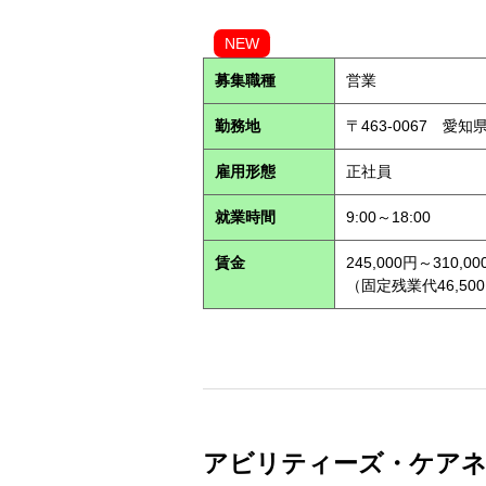
NEW
募集職種
営業
勤務地
〒463-0067 愛知
雇用形態
正社員
就業時間
9:00～18:00
賃金
245,000円～310,00
（固定残業代46,500
アビリティーズ・ケアネット