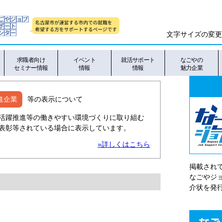
文字サイズの変更
求職者向け
イベント
就活サポート
なごやの
セミナー情報
情報
情報
魅力企業
進企業
等の表示について
活躍推進等の働きやすい環境づくりに取り組む
表彰等されている場合に表示しています。
»詳しくはこちら
掲載され
なごやシ
介状を発