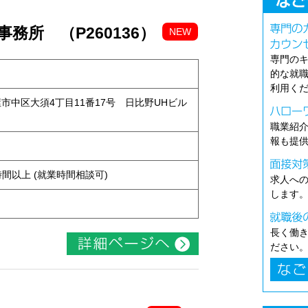
務所 （P260136）
NEW
専門の
的な就
利用く
古屋市中区大須4丁目11番17号 日比野UHビル
職業紹
報も提
ト
ち4時間以上 (就業時間相談可)
求人へ
します
長く働
ださい