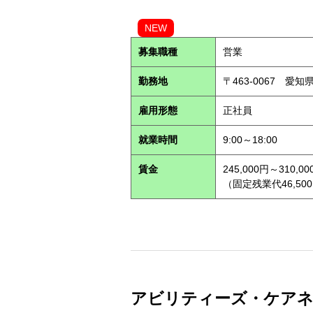
NEW
募集職種
営業
勤務地
〒463-0067 愛知
雇用形態
正社員
就業時間
9:00～18:00
賃金
245,000円～310,00
（固定残業代46,500
アビリティーズ・ケアネット