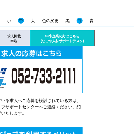
小
中
大
色の変更
黒
白
青
求人掲載
中小企業の方はこちら
申込
(なごや人材サポートデスク)
ている求人へご応募を検討されている方は、
゙ョブサポートセンターへご連絡ください。紹
行いたします。