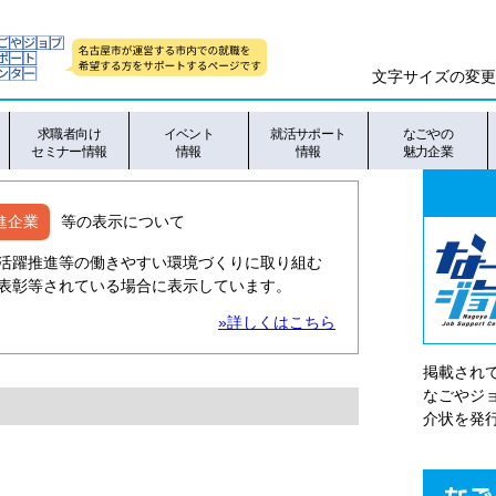
文字サイズの変更
求職者向け
イベント
就活サポート
なごやの
セミナー情報
情報
情報
魅力企業
進企業
等の表示について
活躍推進等の働きやすい環境づくりに取り組む
表彰等されている場合に表示しています。
»詳しくはこちら
掲載され
なごやシ
介状を発