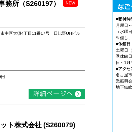
務所（S260197）
NEW
■受付時
月曜日～
（水曜日
古屋市中区大須4丁目11番17号 日比野UHビル
※但し、
■休館日
土曜日（
季休館日
日～1月
■アクセ
名古屋市
0円
業振興会
地下鉄吹
株式会社 (S260079)