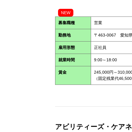
NEW
募集職種
営業
勤務地
〒463-0067 愛知
雇用形態
正社員
就業時間
9:00～18:00
賃金
245,000円～310,00
（固定残業代46,500
アビリティーズ・ケアネット