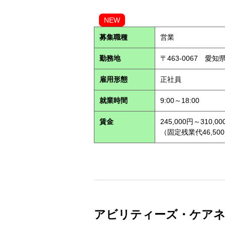
NEW
募集職種
営業
勤務地
〒463-0067 愛知
雇用形態
正社員
就業時間
9:00～18:00
賃金
245,000円～310,00
（固定残業代46,500
アビリティーズ・ケアネット