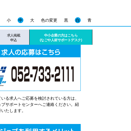
小
中
大
色の変更
黒
白
青
求人掲載
中小企業の方はこちら
申込
(なごや人材サポートデスク)
ている求人へご応募を検討されている方は、
゙ョブサポートセンターへご連絡ください。紹
行いたします。