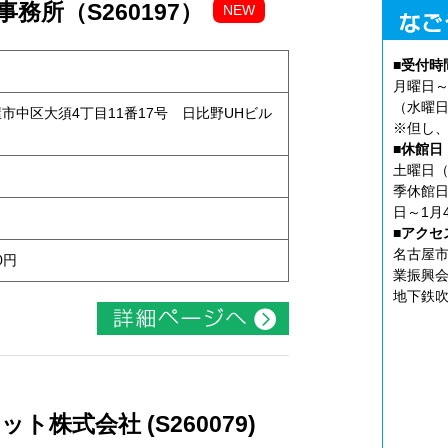
務所（S260197）
NEW
■受付時
月曜日～
（水曜日
古屋市中区大須4丁目11番17号 日比野UHビル
※但し、
■休館日
土曜日（
季休館日
日～1月
■アクセ
名古屋市
0円
業振興会
地下鉄吹
株式会社 (S260079)