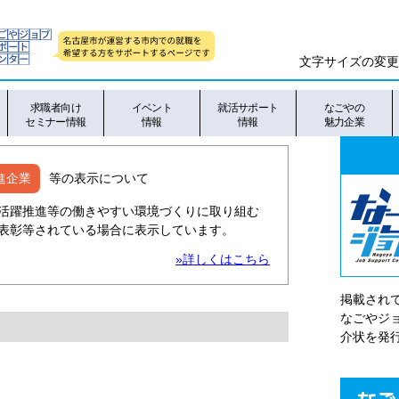
文字サイズの変更
求職者向け
イベント
就活サポート
なごやの
セミナー情報
情報
情報
魅力企業
進企業
等の表示について
活躍推進等の働きやすい環境づくりに取り組む
表彰等されている場合に表示しています。
»詳しくはこちら
掲載され
なごやシ
介状を発