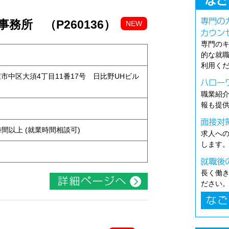
務所 （P260136）
NEW
専門の
的な就
利用く
古屋市中区大須4丁目11番17号 日比野UHビル
職業紹
報も提
ト
ち4時間以上 (就業時間相談可)
求人へ
します
長く働
ださい