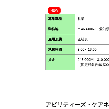
NEW
募集職種
営業
勤務地
〒463-0067 愛知
雇用形態
正社員
就業時間
9:00～18:00
賃金
245,000円～310,00
（固定残業代46,500
アビリティーズ・ケアネット