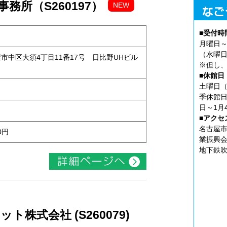
務所（S260197）
NEW
■受付時
月曜日～
（水曜日
古屋市中区大須4丁目11番17号 日比野UHビル
※但し、
■休館日
土曜日（
季休館日
日～1月
■アクセ
名古屋市
0円
業振興会
地下鉄吹
株式会社 (S260079)