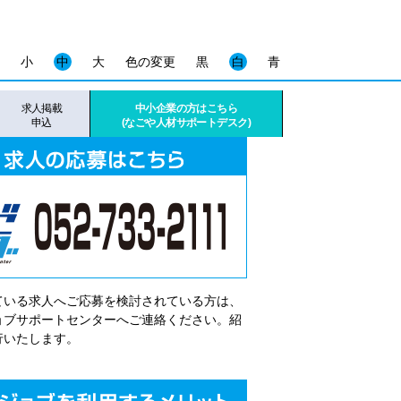
小
中
大
色の変更
黒
白
青
求人掲載
中小企業の方はこちら
申込
(なごや人材サポートデスク)
ている求人へご応募を検討されている方は、
゙ョブサポートセンターへご連絡ください。紹
行いたします。