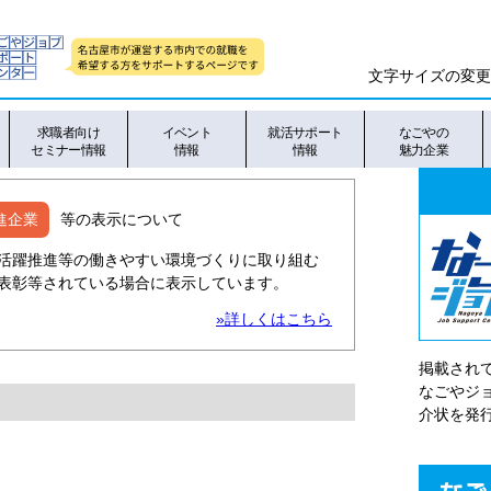
文字サイズの変更
求職者向け
イベント
就活サポート
なごやの
セミナー情報
情報
情報
魅力企業
進企業
等の表示について
活躍推進等の働きやすい環境づくりに取り組む
表彰等されている場合に表示しています。
»詳しくはこちら
掲載され
なごやシ
介状を発