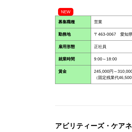
NEW
募集職種
営業
勤務地
〒463-0067 愛知
雇用形態
正社員
就業時間
9:00～18:00
賃金
245,000円～310,00
（固定残業代46,500
アビリティーズ・ケアネット