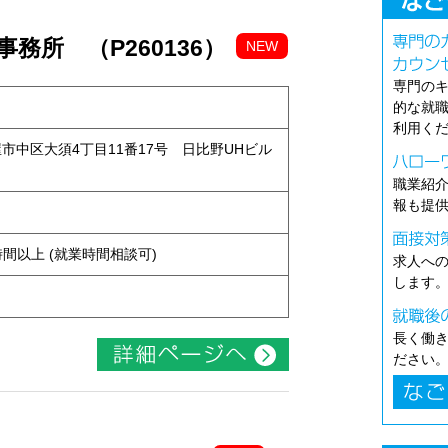
務所 （P260136）
NEW
専門の
的な就
利用く
古屋市中区大須4丁目11番17号 日比野UHビル
職業紹
報も提
ト
ち4時間以上 (就業時間相談可)
求人へ
します
長く働
ださい