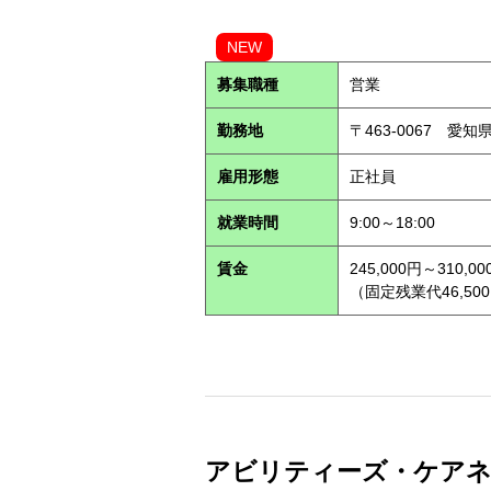
NEW
募集職種
営業
勤務地
〒463-0067 愛知
雇用形態
正社員
就業時間
9:00～18:00
賃金
245,000円～310,00
（固定残業代46,500
アビリティーズ・ケアネット