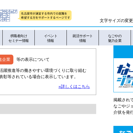
文字サイズの変更
求職者向け
イベント
就活サポート
なごやの
セミナー情報
情報
情報
魅力企業
進企業
等の表示について
活躍推進等の働きやすい環境づくりに取り組む
表彰等されている場合に表示しています。
»詳しくはこちら
掲載され
なごやシ
介状を発