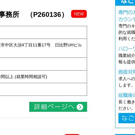
務所 （P260136）
NEW
専門の
的な就
利用く
古屋市中区大須4丁目11番17号 日比野UHビル
職業紹
報も提
ト
ち4時間以上 (就業時間相談可)
求人へ
します
長く働
ださい