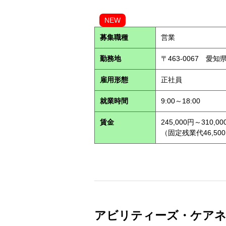
NEW
募集職種
営業
勤務地
〒463-0067 愛知
雇用形態
正社員
就業時間
9:00～18:00
賃金
245,000円～310,00
（固定残業代46,500
アビリティーズ・ケアネット