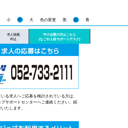
小
中
大
色の変更
黒
白
青
求人掲載
中小企業の方はこちら
申込
(なごや人材サポートデスク)
ている求人へご応募を検討されている方は、
゙ョブサポートセンターへご連絡ください。紹
行いたします。