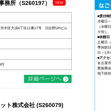
務所（S260197）
NEW
■受付時
月曜日～
（水曜日
古屋市中区大須4丁目11番17号 日比野UHビル
※但し、
■休館日
土曜日（
季休館日
日～1月
■アクセ
名古屋市
0円
業振興会
地下鉄吹
株式会社 (S260079)