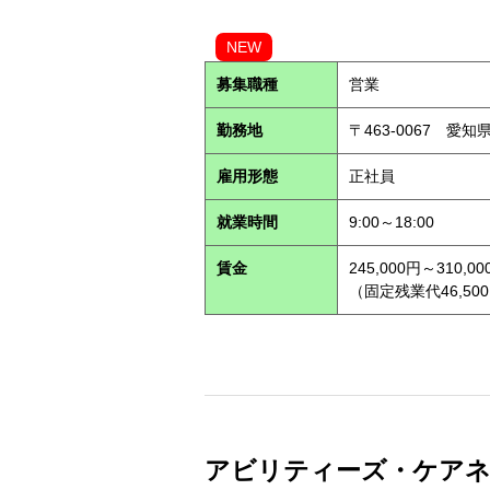
NEW
募集職種
営業
勤務地
〒463-0067 愛知
雇用形態
正社員
就業時間
9:00～18:00
賃金
245,000円～310,00
（固定残業代46,500
アビリティーズ・ケアネット