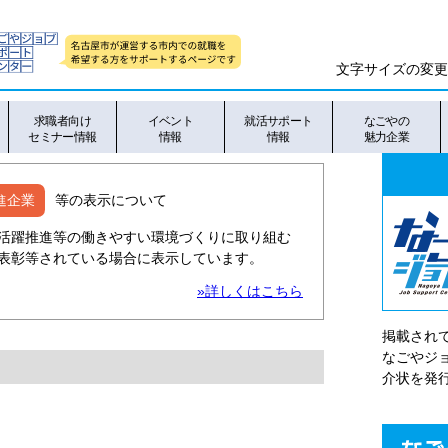
文字サイズの変更
求職者向け
イベント
就活サポート
なごやの
セミナー情報
情報
情報
魅力企業
進企業
等の表示について
活躍推進等の働きやすい環境づくりに取り組む
表彰等されている場合に表示しています。
»詳しくはこちら
掲載され
なごやシ
介状を発