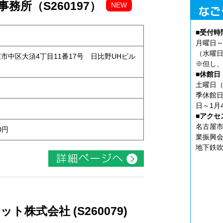
務所（S260197）
NEW
■受付時
月曜日～
（水曜日
古屋市中区大須4丁目11番17号 日比野UHビル
※但し、
■休館日
土曜日（
季休館日
日～1月
■アクセ
名古屋市
0円
業振興会
地下鉄吹
株式会社 (S260079)