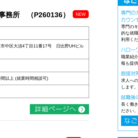
務所 （P260136）
NEW
専門の
的な就
利用く
古屋市中区大須4丁目11番17号 日比野UHビル
職業紹
報も提
ト
ち4時間以上 (就業時間相談可)
求人へ
します
長く働
ださい