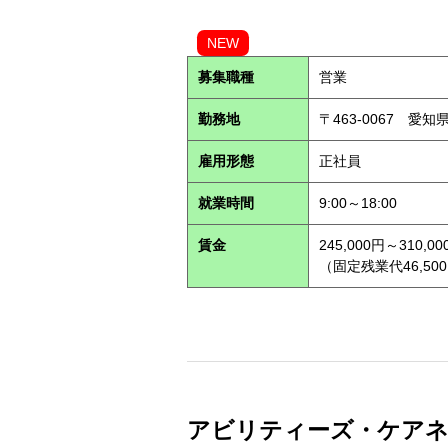
NEW
募集職種
営業
勤務地
〒463-0067 愛知
雇用形態
正社員
就業時間
9:00～18:00
賃金
245,000円～310,00
（固定残業代46,500
アビリティーズ・ケアネット