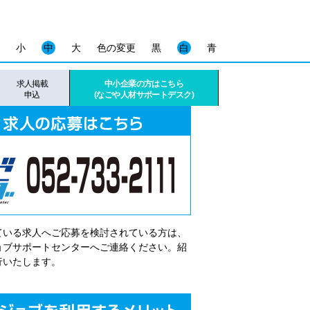
小
中
大
色の変更
黒
白
青
求人掲載
中小企業の方はこちら
申込
(なごや人材サポートデスク)
ている求人へご応募を検討されている方は、
゙ョブサポートセンターへご連絡ください。紹
行いたします。