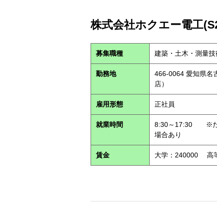
株式会社ホクエー電工(S26
募集職種
建築・土木・測量技
勤務地
466-0064 愛知
店）
雇用形態
正社員
就業時間
8:30～17:30
場合あり
賃金
大学：240000 高