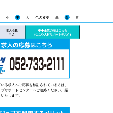
小
中
大
色の変更
黒
白
青
求人掲載
中小企業の方はこちら
申込
(なごや人材サポートデスク)
ている求人へご応募を検討されている方は、
゙ョブサポートセンターへご連絡ください。紹
行いたします。