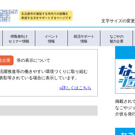
文字サイズの変更
求職者向け
イベント
就活サポート
なごやの
セミナー情報
情報
情報
魅力企業
進企業
等の表示について
活躍推進等の働きやすい環境づくりに取り組む
表彰等されている場合に表示しています。
»詳しくはこちら
掲載され
なごやシ
介状を発