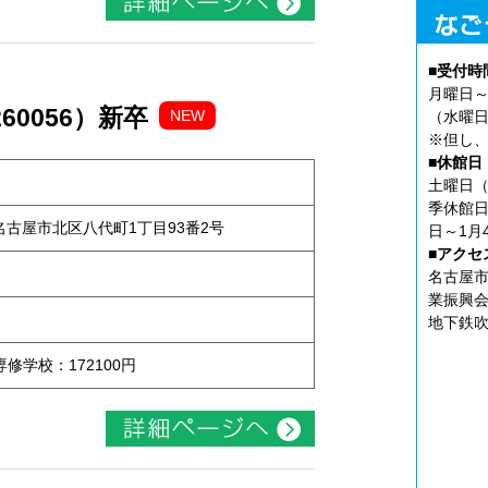
■受付時
月曜日～
0056）新卒
NEW
（水曜日
※但し、
■休館日
土曜日（
季休館日
知県名古屋市北区八代町1丁目93番2号
日～1月
■アクセ
名古屋市
業振興会
地下鉄吹
専修学校：172100円