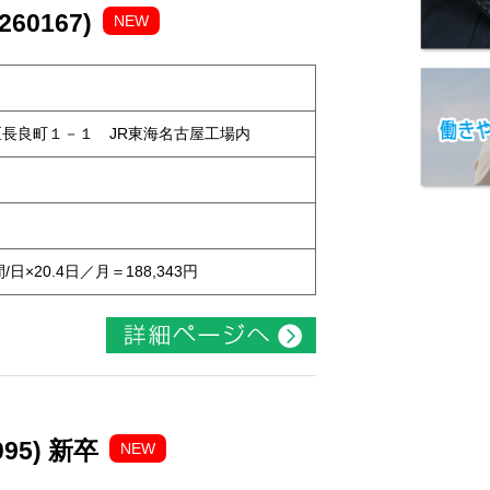
0167)
NEW
中川区長良町１－１ JR東海名古屋工場内
ト
間/日×20.4日／月＝188,343円
95) 新卒
NEW