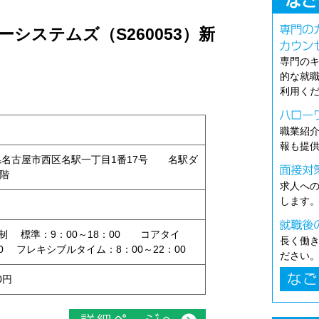
システムズ（S260053）新
専門の
的な就
利用く
職業紹
報も提
愛知県名古屋市西区名駅一丁目1番17号 名駅ダ
1階
求人へ
します
制 標準：9：00～18：00 コアタイ
長く働
00 フレキシブルタイム：8：00～22：00
ださい
0円