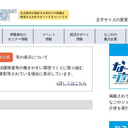
文字サイズの変更
求職者向け
イベント
就活サポート
なごやの
セミナー情報
情報
情報
魅力企業
進企業
等の表示について
活躍推進等の働きやすい環境づくりに取り組む
表彰等されている場合に表示しています。
»詳しくはこちら
掲載され
なごやシ
介状を発