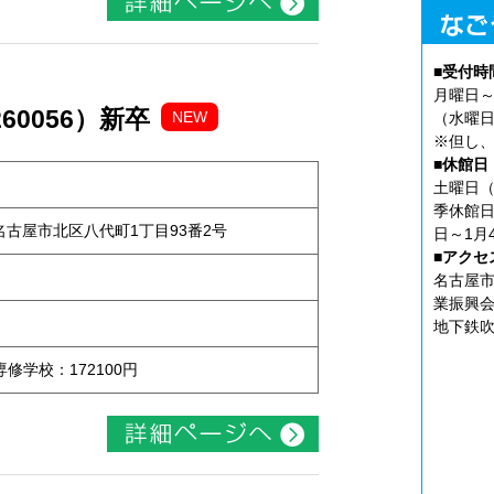
■受付時
月曜日～
0056）新卒
NEW
（水曜日
※但し、
■休館日
土曜日（
季休館日
知県名古屋市北区八代町1丁目93番2号
日～1月
■アクセ
名古屋市
業振興会
地下鉄吹
専修学校：172100円