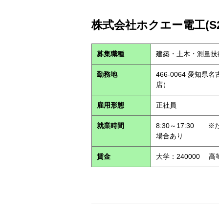
株式会社ホクエー電工(S26
募集職種
建築・土木・測量技
勤務地
466-0064 愛知
店）
雇用形態
正社員
就業時間
8:30～17:30
場合あり
賃金
大学：240000 高