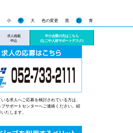
小
中
大
色の変更
黒
白
青
求人掲載
中小企業の方はこちら
申込
(なごや人材サポートデスク)
ている求人へご応募を検討されている方は、
゙ョブサポートセンターへご連絡ください。紹
行いたします。