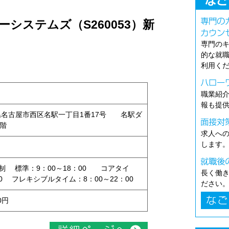
システムズ（S260053）新
専門の
的な就
利用く
職業紹
報も提
愛知県名古屋市西区名駅一丁目1番17号 名駅ダ
1階
求人へ
します
制 標準：9：00～18：00 コアタイ
長く働
00 フレキシブルタイム：8：00～22：00
ださい
0円