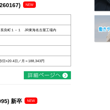
0167)
NEW
中川区長良町１－１ JR東海名古屋工場内
ト
間/日×20.4日／月＝188,343円
95) 新卒
NEW