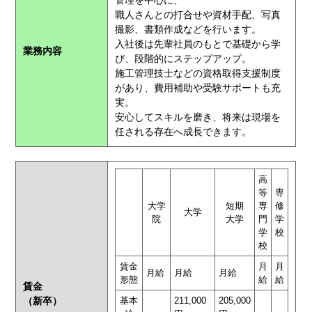
管理を中心に、
職人さんとの打合せや資材手配、写真
撮影、書類作成などを行います。
入社後は先輩社員のもとで基礎から学
業務内容
び、段階的にステップアップ。
施工管理技士などの資格取得支援制度
があり、費用補助や受験サポートも充
実。
安心してスキルを磨き、将来は現場を
任される存在へ成長できます。
高
等
専
大学
短期
専
修
大学
院
大学
門
学
学
校
校
賃金
月
月
月給
月給
月給
形態
給
給
賃金
（新卒）
基本
211,000
205,000