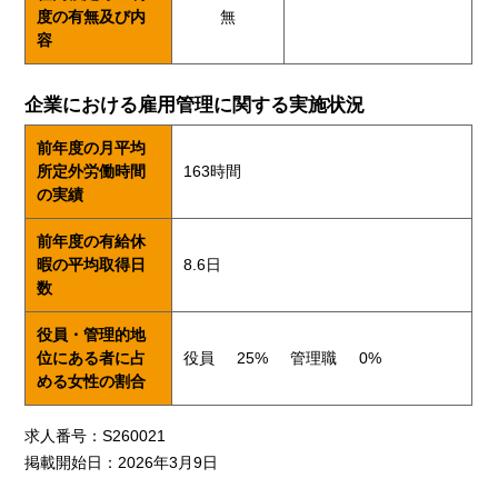
度の有無及び内
無
容
企業における雇用管理に関する実施状況
前年度の月平均
所定外労働時間
163時間
の実績
前年度の有給休
暇の平均取得日
8.6日
数
役員・管理的地
位にある者に占
役員
25%
管理職
0%
める女性の割合
求人番号：S260021
掲載開始日：2026年3月9日