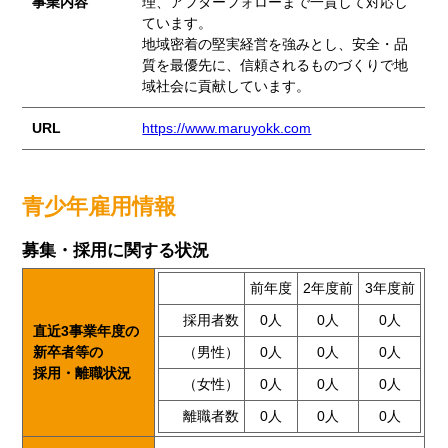
事業内容
理、アフターフォローまで一貫して対応し
ています。
地域密着の堅実経営を強みとし、安全・品
質を最優先に、信頼されるものづくりで地
域社会に貢献しています。
URL
https://www.maruyokk.com
青少年雇用情報
募集・採用に関する状況
前年度
2年度前
3年度前
採用者数
0人
0人
0人
直近3事業年度の
新卒者等の
（男性）
0人
0人
0人
採用・離職状況
（女性）
0人
0人
0人
離職者数
0人
0人
0人