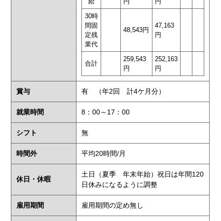
給
円
円
30時
間固
47,163
48,543円
定残
円
業代
259,543
252,163
合計
円
円
賞与
有 （年2回 計4ケ月分）
就業時間
8：00～17：00
シフト
無
時間外
平均20時間/月
土日（夏季 年末年始）祝日は年間120
休日・休暇
日休みになるように調整
雇用期間
雇用期間の定め無し