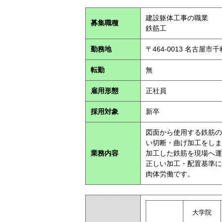
建設躯体工事の職業
募集職種
鉄筋工
勤務地
〒464-0013 名古屋
転勤
無
雇用形態
正社員
採用対象
新卒
図面から使用する鉄筋の
い切断・曲げ加工をしま
業務内容
加工した鉄筋を現場へ運
正しい加工・配置基準に
肉体労働です。
大学院