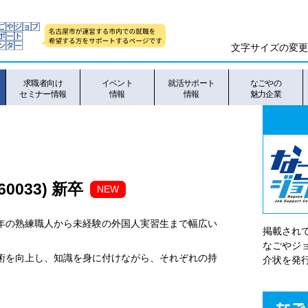
文字サイズの変更
求職者向け
イベント
就活サポート
なごやの
セミナー情報
情報
情報
魅力企業
0033) 新卒
NEW
0年の熟練職人から未経験の外国人実習生まで幅広い
掲載され
なごやシ
技術を向上し、知識を身に付けながら、それぞれの持
介状を発