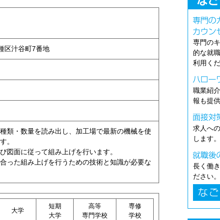
専門の
市千種区汁谷町7番地
的な就
利用く
職業紹
報も提
求人へ
種類・数量を読み出し、加工場で最新の機械を使
します
す。
び図面に従って組み上げを行います。
合った組み上げを行うための技術と知識が必要な
長く働
ださい
短期
高等
専修
大学
大学
専門学校
学校