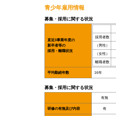
青少年雇用情報
募集・採用に関する状況
採用者数
直近3事業年度の
新卒者等の
（男性）
採用・離職状況
（女性）
離職者数
平均勤続年数
16年
募集・採用に関する状況
有無
研修の有無及び内容
有