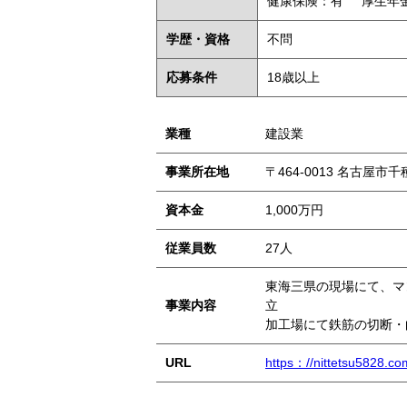
健康保険：有
厚生年
学歴・資格
不問
応募条件
18歳以上
業種
建設業
事業所在地
〒464-0013 名古屋市
資本金
1,000万円
従業員数
27人
東海三県の現場にて、マ
事業内容
立
加工場にて鉄筋の切断・
URL
https：//nittetsu5828.co