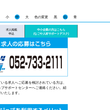
小
中
大
色の変更
黒
白
青
求人掲載
中小企業の方はこちら
申込
(なごや人材サポートデスク)
ている求人へご応募を検討されている方は、
゙ョブサポートセンターへご連絡ください。紹
行いたします。