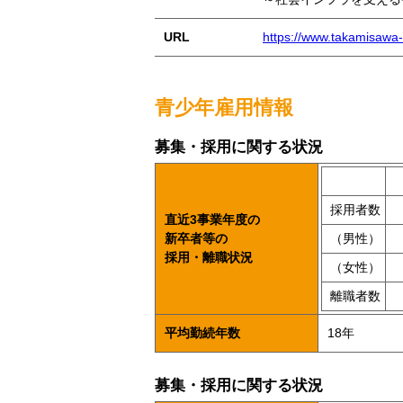
URL
https://www.takamisawa-s
青少年雇用情報
募集・採用に関する状況
採用者数
直近3事業年度の
新卒者等の
（男性）
採用・離職状況
（女性）
離職者数
平均勤続年数
18年
募集・採用に関する状況