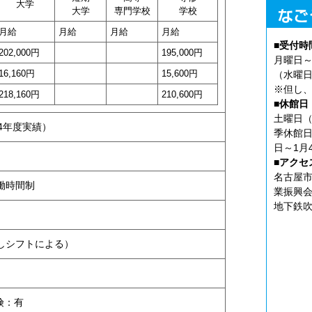
大学
大学
専門学校
学校
月給
月給
月給
月給
■受付時
202,000円
195,000円
月曜日～
16,160円
15,600円
（水曜日
※但し、
218,160円
210,600円
■休館日
土曜日（
24年度実績）
季休館日
日～1月
■アクセ
名古屋市
働時間制
業振興会
地下鉄吹
しシフトによる）
険：有