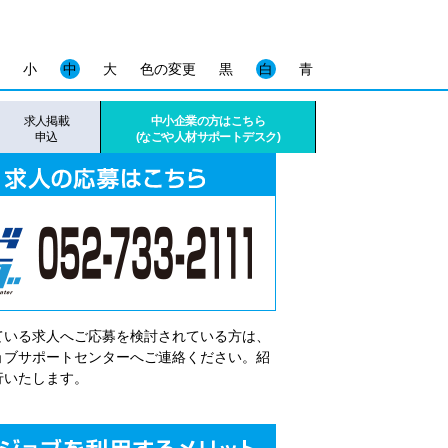
小
中
大
色の変更
黒
白
青
求人掲載
中小企業の方はこちら
申込
(なごや人材サポートデスク)
ている求人へご応募を検討されている方は、
゙ョブサポートセンターへご連絡ください。紹
行いたします。