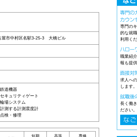
専門の
的な就
名古屋市中村区名駅3-25-3 大橋ビル
利用く
職業紹
報も提
求人へ
します
鉄道機器
セキュリティゲート
輪場システム
長く働
計測する計測震度計
ださい
点検・修理
短期
高等
専修