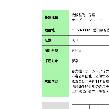
機械整備・修理
募集職種
サービスエンジニア
勤務地
〒450-0002 愛知県
転勤
あり
雇用形態
正社員
採用対象
新卒
券売機・ホームドア等の
不審者を防止・監視する
業務内容
放置自転車を抑制する駐
地震発生時各地の震度を
上記機器の販売・設置・