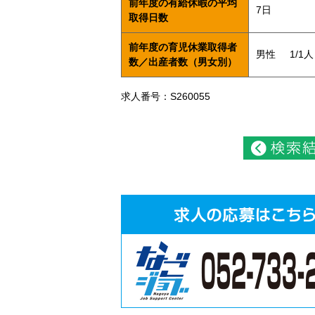
前年度の有給休暇の平均
7日
取得日数
前年度の育児休業取得者
男性
1/1人
数／出産者数（男女別）
求人番号：S260055