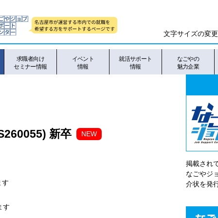
文字サイズの変更
求職者向け
イベント
就活サポート
なごやの
セミナー情報
情報
情報
魅力企業
60055) 新卒
NEW
掲載され
なごやシ
ます
介状を発
ます