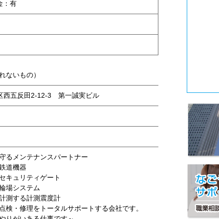
金：有
れないもの）
川区西五反田2-12-3 第一誠実ビル
守るメンテナンスパートナー
鉄道機器
セキュリティゲート
輪場システム
計測する計測震度計
点検・修理をトータルサポートする会社です。
やりがいある仕事です～