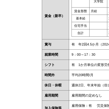
大学院
賃金形態
月給
賃金
（新卒）
基本給
住宅手当
合計
賞与
有 年2回4.5か月（20
就業時間
9：00～17：30
シフト
有 1か月単位の変形労
時間外
平均20時間/月
休日・休暇
週休2日、年末年始（但
雇用期間
雇用期間の定めなし
雇用保険：有
労災保
加入保険等