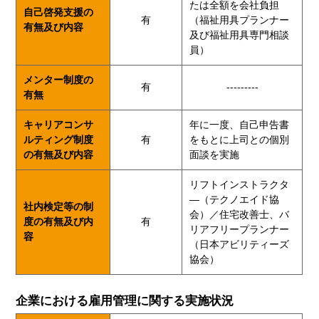
たは全額を会社負担
自己啓発支援の
有
（福祉用具プランナー
有無及び内容
及び福祉用具専門相談
員）
メンター制度の
有
---------
有無
キャリアコンサ
年に一度、自己申告書
ルティング制度
有
をもとに上司との個別
の有無及び内容
面談を実施
リフトインストラクタ
―（テクノエイド協
社内検定等の制
会）／住宅改善士、バ
度の有無及び内
有
リアフリープランナー
容
（日本アビリティーズ
協会）
企業における雇用管理に関する実施状況