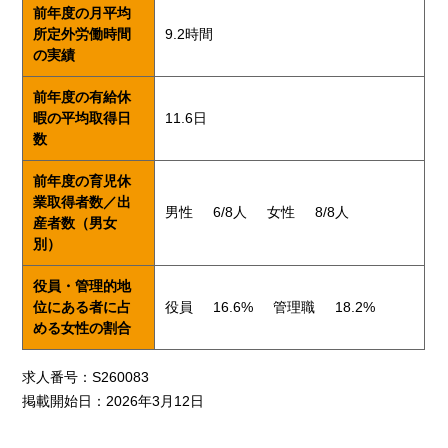
前年度の月平均
所定外労働時間
9.2時間
の実績
前年度の有給休
暇の平均取得日
11.6日
数
前年度の育児休
業取得者数／出
男性
6/8人
女性
8/8人
産者数（男女
別）
役員・管理的地
位にある者に占
役員
16.6%
管理職
18.2%
める女性の割合
求人番号：S260083
掲載開始日：2026年3月12日