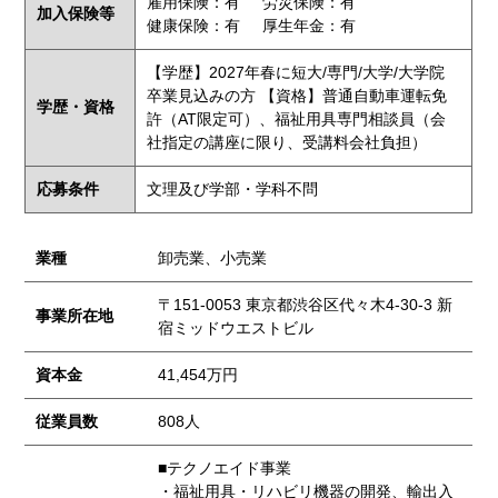
雇用保険：有
労災保険：有
加入保険等
健康保険：有
厚生年金：有
【学歴】2027年春に短大/専門/大学/大学院
卒業見込みの方 【資格】普通自動車運転免
学歴・資格
許（AT限定可）、福祉用具専門相談員（会
社指定の講座に限り、受講料会社負担）
応募条件
文理及び学部・学科不問
業種
卸売業、小売業
〒151-0053 東京都渋谷区代々木4-30-3 新
事業所在地
宿ミッドウエストビル
資本金
41,454万円
従業員数
808人
■テクノエイド事業
・福祉用具・リハビリ機器の開発、輸出入