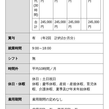
代
円
円
円
円
(30
時
間)
合
245,000
245,000
245,000
245,000
計
円
円
円
円
賞与
有 （年2回 計約2か月分）
就業時間
9:00～18:00
シフト
無
時間外
平均10時間／月
休日：土日祝日
休日・休暇
休暇：慶弔休暇、産前・産後休暇、育児休
暇、介護休暇、夏季及び年末年始休暇
雇用期間
雇用期間の定めなし