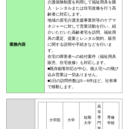
介護保険制度を利用して福祉用具を購
入・レンタルまたは住宅改修を行う高
齢者に対応します。
地域の居宅介護支援事業所等のケアマ
ネジャーに対して営業活動を行い、紹
介いただいた高齢者宅を訪問、福祉用
具の選定、提案とレンタル契約、販売
業務内容
に関する説明や手続きなどを行いま
す。
在宅の障害者への給付案件（福祉用具
販売、住宅改修）も対応します。
■既存顧客対応が中心。個人宅への飛び
込み営業は一切ありません。
■1日の訪問件数は5～6件ほど。社有車
で移動します。
高
等
短期
専
専修
大学院
大学
大学
門
学校
学