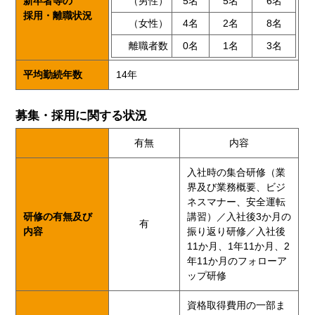
新卒者等の
（男性）
5名
5名
6名
採用・離職状況
（女性）
4名
2名
8名
離職者数
0名
1名
3名
平均勤続年数
14年
募集・採用に関する状況
有無
内容
入社時の集合研修（業
界及び業務概要、ビジ
ネスマナー、安全運転
研修の有無及び
講習）／入社後3か月の
有
内容
振り返り研修／入社後
11か月、1年11か月、2
年11か月のフォローア
ップ研修
資格取得費用の一部ま