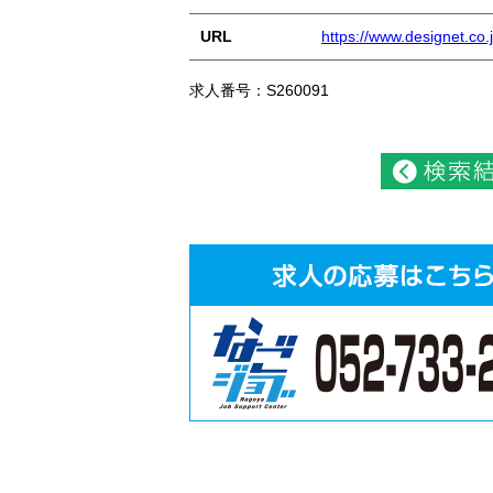
URL
https://www.designet.co.j
求人番号：S260091