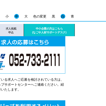
小
中
大
色の変更
黒
白
青
求人掲載
中小企業の方はこちら
申込
(なごや人材サポートデスク)
ている求人へご応募を検討されている方は、
゙ョブサポートセンターへご連絡ください。紹
行いたします。