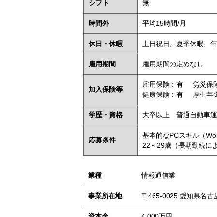
シフト
無
時間外
平均15時間/月
休日・休暇
土日祝日、夏季休暇、年
雇用期間
雇用期間の定めなし
雇用保険：有
労災保
加入保険等
健康保険：有
厚生年
学歴・資格
大卒以上 普通自動車運
基本的なPCスキル（Word
応募条件
22～29歳（長期勤続
業種
情報通信業
事業所在地
〒465-0025 愛知県名
資本金
4,000万円