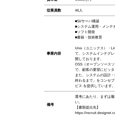
従業員数
46人
■SI/サーバ構築
■システム運用・メンテ
■ソフト開発
■書籍・技術教育
Unix（ユニックス）・L
事業内容
て、システムインテグレ
開しております。
OSS（オープンソース
で、顧客の要望にピッタ
また、システムの設計・
終わるまで」をコンセプ
ビス を提供しています
選考にあたり、まずは履
い。
備考
【書類提出先】
https://recruit.designet.