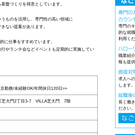
る基盤づくりを得意としています。
いうものを活用し、専門性の高い領域に
専門の
できない提案があります。
的な就
利用く
画的に仕事をすすめています。
旅行やランチ会などイベントも定期的に実施してい
職業紹
報も提
求人へ
します
京勤務/未経験OK/年間休日120日>>
区芝大門2丁目3-7 VILLA芝大門 7階
長く働
ださい