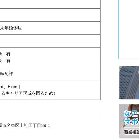
末年始休暇
険：有
金：有
転免許
、Excel）
によるキャリア形成を図るため）
古屋市名東区上社四丁目39-1