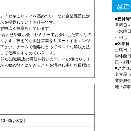
」「セキュリティを高めたい」など企業課題に対
■受付時
スを提案していくお仕事です。
月曜日～
ず幅広く提案をしています。
（水曜日
い合わせや展示会、セミナーでお会いした方々なの
※但し、
ります。技術的な面は営業をサポートするエンジ
■休館日
下さい。チームで顧客にとってベストな解決方法
土曜日（
して仕事をすすめていきます。
季休館日
礎的な知識醸成の研修を行います。その後はＯＪＴ
日～1月
から始め徐々にできることを増やし半年を目標に
■アクセ
名古屋市
業振興会
地下鉄吹
0～13:00は休憩）