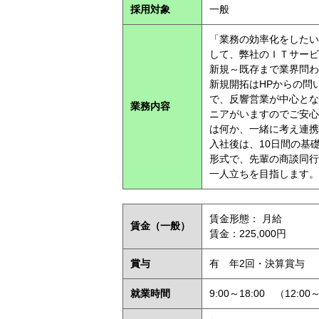
採用対象
一般
「業務の効率化をしたい
して、弊社のＩＴサービ
新規～既存まで業界問わ
新規開拓はHPからの問
で、反響営業が中心とな
業務内容
ニアがいますのでご安心
は何か、一緒に考え連携
入社後は、10日間の基
形式で、先輩の商談同行
一人立ちを目指します。
賃金形態： 月給
賃金
（一般）
賃金：225,000円
賞与
有 年2回・決算賞与
就業時間
9:00～18:00 （12:0