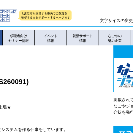
文字サイズの変更
求職者向け
イベント
就活サポート
なごやの
セミナー情報
情報
情報
魅力企業
60091)
掲載され
なごやシ
へ上場★
介状を発
なシステムを作る仕事をしています。