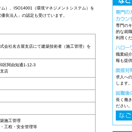
テム）、ISO14001（環境マネジメントシステム）を
営優良法人」の認定も受けています。
専門の
的な就
利用く
式会社名古屋支店にて建築技術者（施工管理）を
職業紹
報も提
和区阿由知通1-12-3
支店
求人へ
します
長く働
ださい
築施工管理
・工程・安全管理等