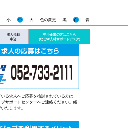
小
中
大
色の変更
黒
白
青
求人掲載
中小企業の方はこちら
申込
(なごや人材サポートデスク)
ている求人へご応募を検討されている方は、
゙ョブサポートセンターへご連絡ください。紹
行いたします。