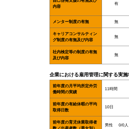
自己啓発支援の有無及び
有
内容
メンター制度の有無
無
キャリアコンサルティン
無
グ制度の有無及び内容
社内検定等の制度の有無
無
及び内容
企業における雇用管理に関する実施
前年度の月平均所定外労
11時間
働時間の実績
前年度の有給休暇の平均
10日
取得日数
前年度の育児休業取得者
男性
0/0人
数／出産者数（男女別）