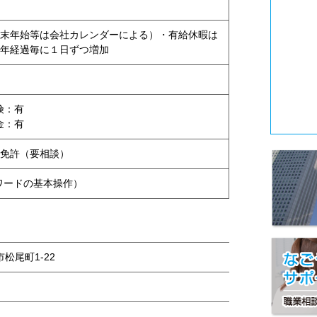
末年始等は会社カレンダーによる）・有給休暇は
年経過毎に１日ずつ増加
険：有
金：有
免許（要相談）
ワードの基本操作）
市松尾町1-22