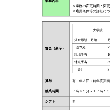
業務内容
※業務の変更範囲：変更
※雇用条件等の詳細につ
大学院
賃金形態
月給
基本給
2
賃金
（新卒）
現場手当
1
地域手当
3
合計
2
賞与
有 年３回（前年度実績
就業時間
７時４５分～１７時１５
シフト
無