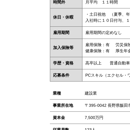
時間外
月平均 １１時間
・土日祝他 （夏季、年
休日・休暇
入社時に１０日付与、１
雇用期間
雇用期間の定めなし
雇用保険：有
労災保
加入保険等
健康保険：有
厚生年
学歴・資格
高卒以上 普通自動車
応募条件
PCスキル（エクセル・
業種
建設業
事業所在地
〒395-0042 長野県飯田
資本金
7,500万円
従業員数
123人