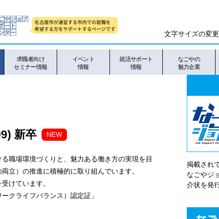
文字サイズの変更
求職者向け
イベント
就活サポート
なごやの
セミナー情報
情報
情報
魅力企業
9) 新卒
NEW
ける職場環境づくりと、魅力ある働き方の実現を目
掲載され
の両立）の推進に積極的に取り組んでいます。
なごやシ
を受けています。
介状を発
ワークライフバランス）認定証」