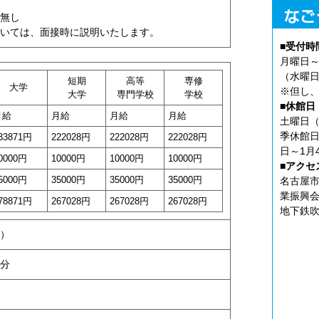
無し
いては、面接時に説明いたします。
■受付時
月曜日～
（水曜日
短期
高等
専修
大学
※但し、
大学
専門学校
学校
■休館日
月給
月給
月給
月給
土曜日（
季休館日
33871円
222028円
222028円
222028円
日～1月
0000円
10000円
10000円
10000円
■アクセ
5000円
35000円
35000円
35000円
名古屋市
業振興会
78871円
267028円
267028円
267028円
地下鉄吹
）
分