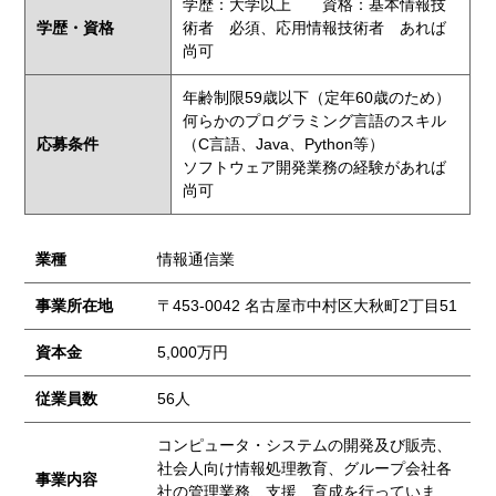
学歴：大学以上 資格：基本情報技
学歴・資格
術者 必須、応用情報技術者 あれば
尚可
年齢制限59歳以下（定年60歳のため）
何らかのプログラミング言語のスキル
応募条件
（C言語、Java、Python等）
ソフトウェア開発業務の経験があれば
尚可
業種
情報通信業
事業所在地
〒453-0042 名古屋市中村区大秋町2丁目51
資本金
5,000万円
従業員数
56人
コンピュータ・システムの開発及び販売、
社会人向け情報処理教育、グループ会社各
事業内容
社の管理業務、支援、育成を行っていま