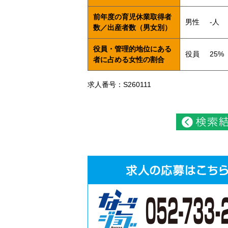
前年度の育児休業取得者
男性
-人
数／出産者数（男女別）
役員・管理的地位にある
役員
25%
者に占める女性の割合
求人番号：S260111