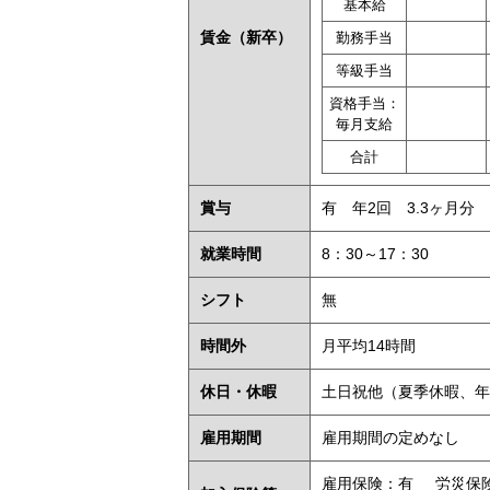
基本給
賃金
（新卒）
勤務手当
等級手当
資格手当：
毎月支給
合計
賞与
有 年2回 3.3ヶ月分
就業時間
8：30～17：30
シフト
無
時間外
月平均14時間
休日・休暇
土日祝他（夏季休暇、年
雇用期間
雇用期間の定めなし
雇用保険：有
労災保