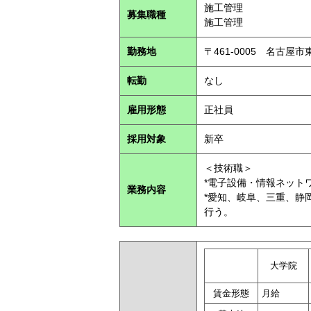
施工管理
募集職種
施工管理
勤務地
〒461-0005 名古屋
転勤
なし
雇用形態
正社員
採用対象
新卒
＜技術職＞
*電子設備・情報ネット
業務内容
*愛知、岐阜、三重、静
行う。
大学院
賃金形態
月給