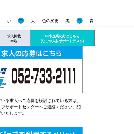
小
中
大
色の変更
黒
白
青
求人掲載
中小企業の方はこちら
申込
(なごや人材サポートデスク)
ている求人へご応募を検討されている方は、
゙ョブサポートセンターへご連絡ください。紹
行いたします。