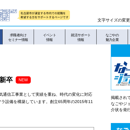
文字サイズの変更
求職者向け
イベント
就活サポート
なごやの
セミナー情報
情報
情報
魅力企業
）新卒
NEW
、電気通信工事業として実績を重ね、時代の変化に対応
掲載され
設備を構築しています。創立65周年の2015年11
なごやシ
介状を発