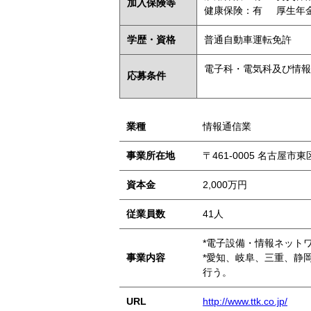
加入保険等
健康保険：有
厚生年
学歴・資格
普通自動車運転免許
電子科・電気科及び情報
応募条件
業種
情報通信業
事業所在地
〒461-0005 名古屋市
資本金
2,000万円
従業員数
41人
*電子設備・情報ネット
事業内容
*愛知、岐阜、三重、静
行う。
URL
http://www.ttk.co.jp/