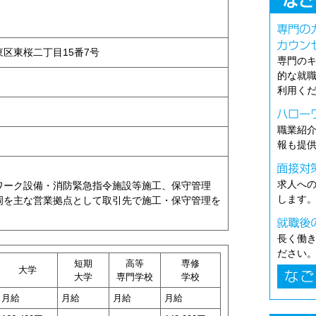
市東区東桜二丁目15番7号
専門の
的な就
利用く
職業紹
報も提
求人へ
ワーク設備・消防緊急指令施設等施工、保守管理
します
岡を主な営業拠点として取引先で施工・保守管理を
長く働
ださい
短期
高等
専修
大学
大学
専門学校
学校
月給
月給
月給
月給