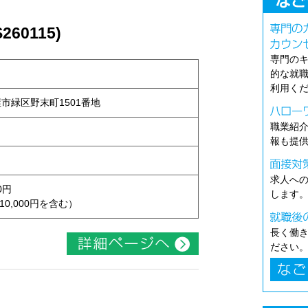
60115)
専門の
的な就
利用く
古屋市緑区野末町1501番地
職業紹
報も提
求人へ
0円
します
10,000円を含む）
長く働
ださい