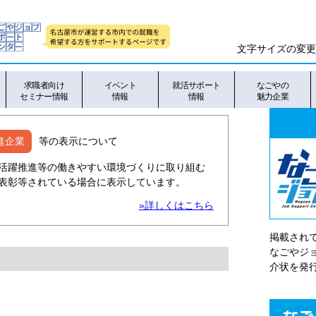
文字サイズの変更
求職者向け
イベント
就活サポート
なごやの
セミナー情報
情報
情報
魅力企業
進企業
等の表示について
活躍推進等の働きやすい環境づくりに取り組む
表彰等されている場合に表示しています。
»詳しくはこちら
掲載され
なごやシ
介状を発