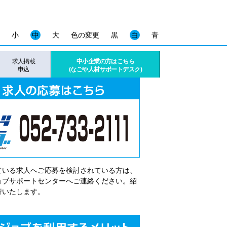
小
中
大
色の変更
黒
白
青
求人掲載
中小企業の方はこちら
申込
(なごや人材サポートデスク)
ている求人へご応募を検討されている方は、
゙ョブサポートセンターへご連絡ください。紹
行いたします。