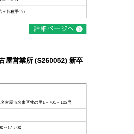
本給＋各種手当）
業所 (S260052) 新卒
知県名古屋市名東区牧の里1－701－102号
0～17：00