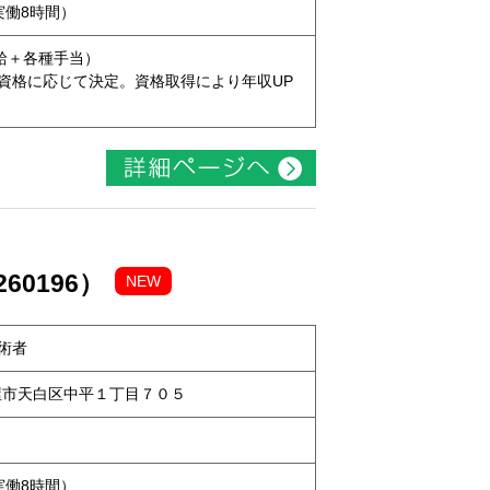
（実働8時間）
本給＋各種手当）
資格に応じて決定。資格取得により年収UP
60196）
NEW
術者
名古屋市天白区中平１丁目７０５
（実働8時間）