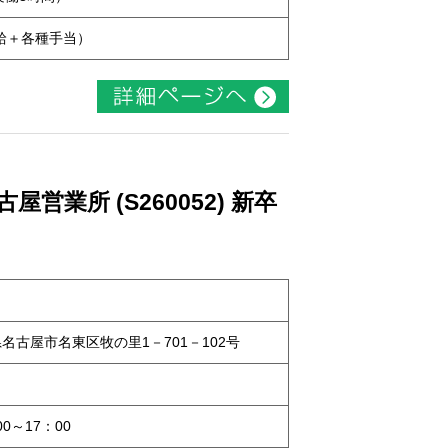
本給＋各種手当）
業所 (S260052) 新卒
知県名古屋市名東区牧の里1－701－102号
0～17：00