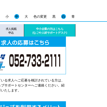
小
中
大
色の変更
黒
白
青
求人掲載
中小企業の方はこちら
申込
(なごや人材サポートデスク)
ている求人へご応募を検討されている方は、
゙ョブサポートセンターへご連絡ください。紹
行いたします。