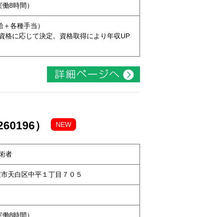
（実働8時間）
本給＋各種手当）
資格に応じて決定。資格取得により年収UP
60196）
NEW
術者
名古屋市天白区中平１丁目７０５
（実働8時間）