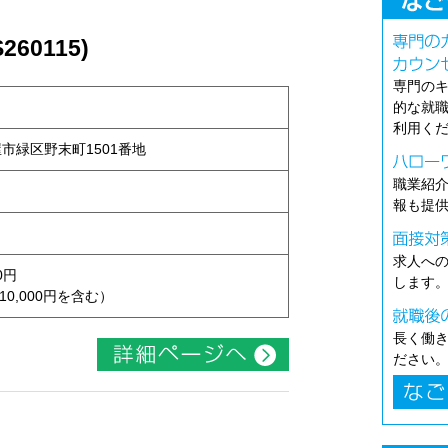
60115)
専門の
的な就
利用く
古屋市緑区野末町1501番地
職業紹
報も提
求人へ
0円
します
10,000円を含む）
長く働
ださい