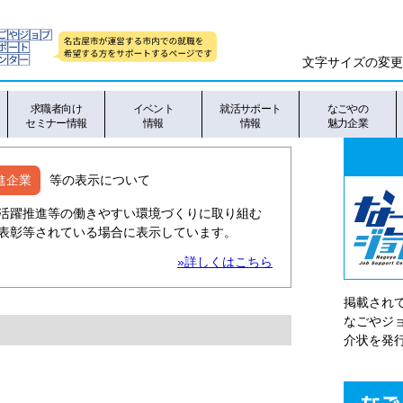
文字サイズの変更
求職者向け
イベント
就活サポート
なごやの
セミナー情報
情報
情報
魅力企業
進企業
等の表示について
活躍推進等の働きやすい環境づくりに取り組む
表彰等されている場合に表示しています。
»詳しくはこちら
掲載され
なごやシ
介状を発