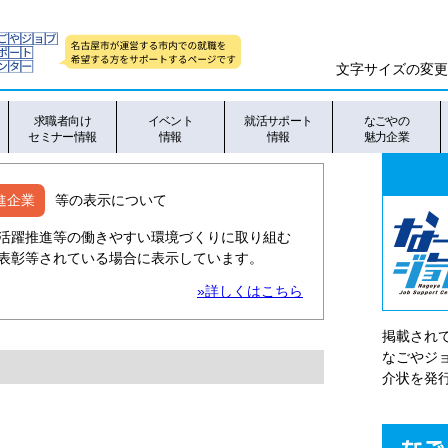
文字サイズの変更
求職者向け
イベント
就活サポート
なごやの
セミナー情報
情報
情報
魅力企業
進企業
等の表示について
活躍推進等の働きやすい環境づくりに取り組む
表彰等されている場合に表示しています。
»詳しくはこちら
掲載され
なごやシ
介状を発