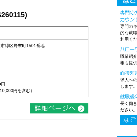
60115)
専門の
的な就
利用く
古屋市緑区野末町1501番地
職業紹
報も提
求人へ
0円
します
10,000円を含む）
長く働
ださい