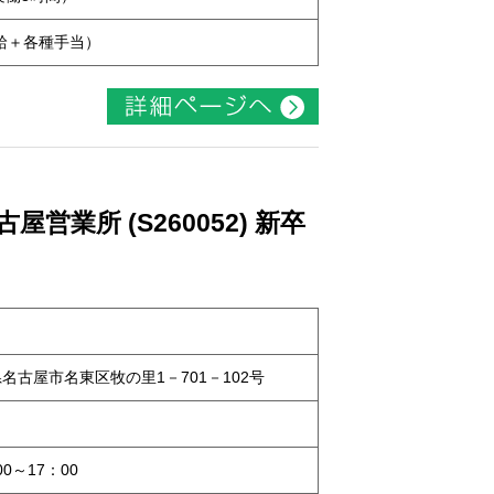
本給＋各種手当）
業所 (S260052) 新卒
知県名古屋市名東区牧の里1－701－102号
0～17：00