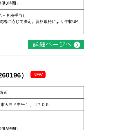
（実働8時間）
本給＋各種手当）
資格に応じて決定。資格取得により年収UP
60196）
NEW
術者
名古屋市天白区中平１丁目７０５
（実働8時間）