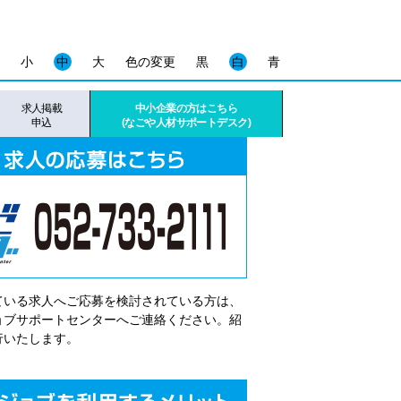
小
中
大
色の変更
黒
白
青
求人掲載
中小企業の方はこちら
申込
(なごや人材サポートデスク)
ている求人へご応募を検討されている方は、
゙ョブサポートセンターへご連絡ください。紹
行いたします。