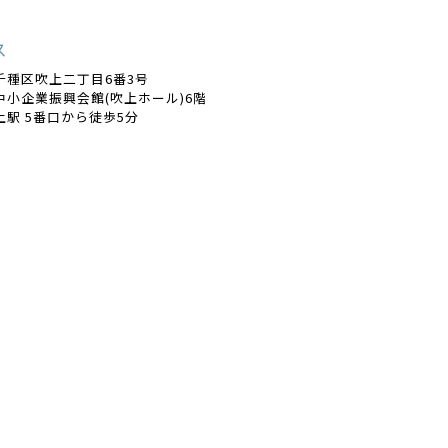
ス
千種区吹上二丁目6番3号
中小企業振興会館(吹上ホール)6階
上駅 5番口から徒歩5分