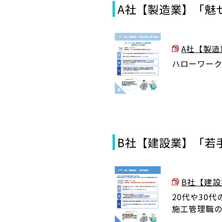
A社【製造業】「魅
A社【製造業
ハローワー
B社【建設業】「若
B社【建設業
20代や30
施工管理職