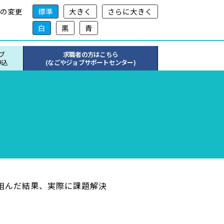
の変更
標準
大きく
さらに大きく
白
黒
青
ブ
求職者の方はこちら
申込
(なごやジョブサポートセンター)
組んだ結果、実際に課題解決